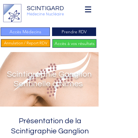
SCINTIGARD
Médecine Nucléaire
Accès Médecins
Prendre RDV
Annulation / Report RDV
Accès à vos résultats
Scintigraphie Ganglion
Sentinelle à Nîmes
Présentation de la
Scintigraphie Ganglion