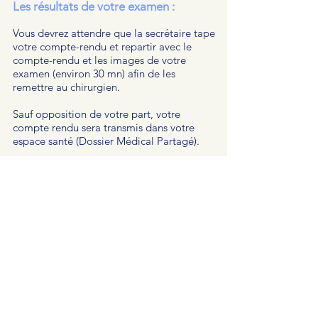
Les résultats de votre examen :
Vous devrez attendre que la secrétaire tape
votre compte-rendu et repartir avec le
compte-rendu et les images de votre
examen (environ 30 mn) afin de les
remettre au chirurgien.
Sauf opposition de votre part, votre
compte rendu sera transmis dans votre
espace santé (Dossier Médical Partagé).
Les tarifs de cet examen :
L’examen est pris intégralement en charge
par votre caisse d’assurance maladie.
Si vous n’avez pas déclaré de médecin
traitant, vous devrez régler 10€ le jour de
votre examen.