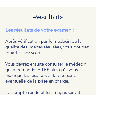
Résultats
Les résultats de votre examen :
Après vérification par le médecin de la
qualité des images réalisées, vous pourrez
repartir chez vous.
Vous devrez ensuite consulter le médecin
qui a demandé le TEP afin qu’il vous
explique les résultats et la poursuite
éventuelle de la prise en charge.
Le compte-rendu et les images seront
disponibles pour votre médecin
prescripteur le lendemain matin au plus
tard par informatique et au bout de
quelques jours par courrier postal au
médecin prescripteur.
Sauf opposition de votre part, votre