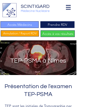
SCINTIGARD
Médecine Nucléaire
Accès Médecins
Prendre RDV
Annulation / Report RDV
Accès à vos résultats
TEP-PSMA à Nîmes
Présentation de l'examen
TEP-PSMA
TEP sont les initiales de Tomographie par