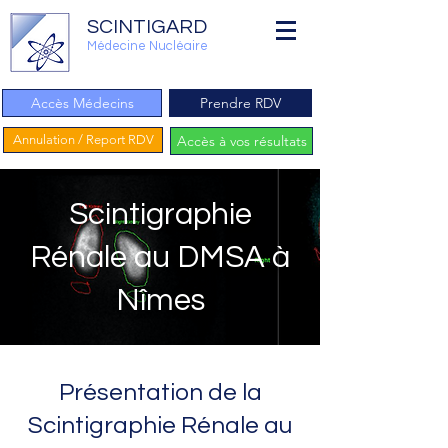
SCINTIGARD
Médecine Nucléaire
Accès Médecins
Prendre RDV
Annulation / Report RDV
Accès à vos résultats
Scintigraphie
Rénale au DMSA à
Nîmes
Présentation de la
Scintigraphie Rénale au