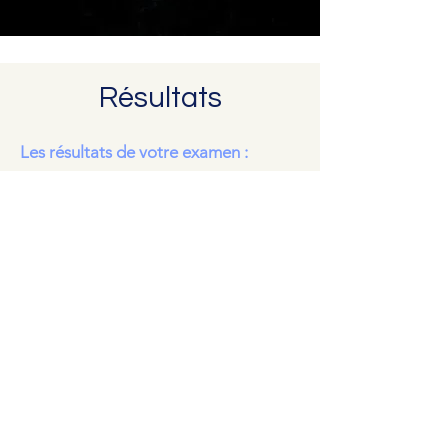
Résultats
Les résultats de votre examen :
Après vérification par le médecin de la
qualité des images scintigraphiques
réalisées, vous pourrez quitter le service et
devrez ensuite consulter le médecin qui a
demandé la scintigraphie afin qu’il vous
explique les résultats et éventuellement
vous prescrive ou modifie votre
traitement.
Le compte-rendu et les images sont
envoyés par courrier postal au médecin
prescripteur et ou envoyés par messagerie
sécurisée.